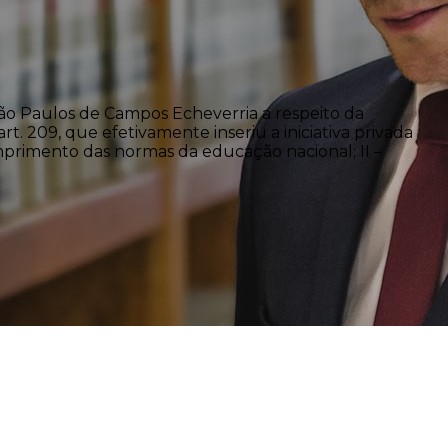
João Paulos de Campos Echeverria a respeito da
rt. 209, que efetivamente inseriu a iniciativa privada
 cumprimento das normas da educação nacional; II –