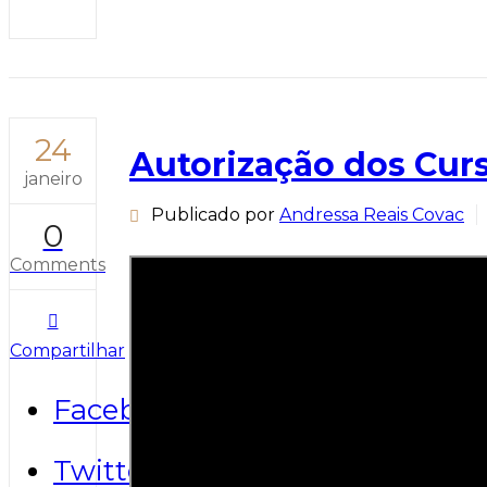
24
Autorização dos Curs
janeiro
Publicado por
Andressa Reais Covac
0
Comments
Compartilhar
Facebook
Twitter