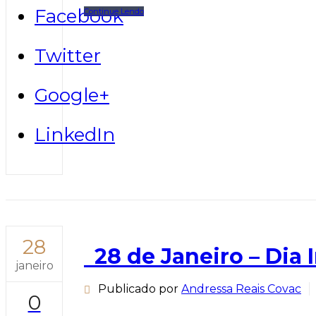
Facebook
Continue Lendo
Twitter
Google+
LinkedIn
28
28 de Janeiro – Dia 
janeiro
Publicado por
Andressa Reais Covac
0