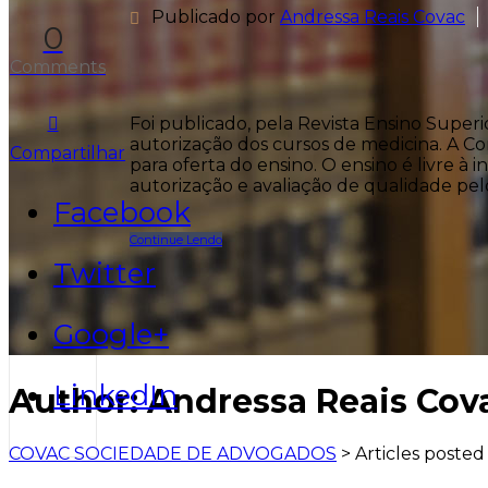
Publicado por
Andressa Reais Covac
0
Comments
Foi publicado, pela Revista Ensino Superi
autorização dos cursos de medicina. A Cons
Compartilhar
para oferta do ensino. O ensino é livre à 
autorização e avaliação de qualidade pelo
Facebook
Continue Lendo
Twitter
Google+
LinkedIn
Author: Andressa Reais Cov
COVAC SOCIEDADE DE ADVOGADOS
>
Articles posted