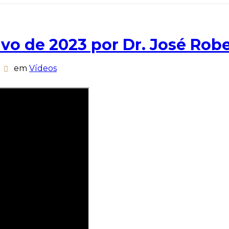
ivo de 2023 por Dr. José Rob
em
Vídeos