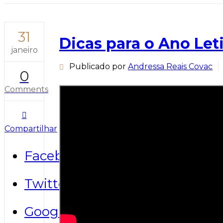
31
Dicas para o Ano Let
janeiro
Publicado por
Andressa Reais Covac
0
Comments
Compartilhar
Facebook
Twitter
Google+