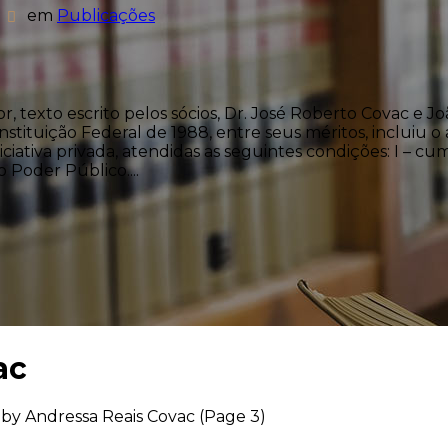
em
Publicações
or, texto escrito pelos sócios, Dr. José Roberto Covac e 
tituição Federal de 1988, entre seus méritos, incluiu o a
iniciativa privada, atendidas as seguintes condições: I –
 Poder Público....
ac
 by Andressa Reais Covac
(Page 3)