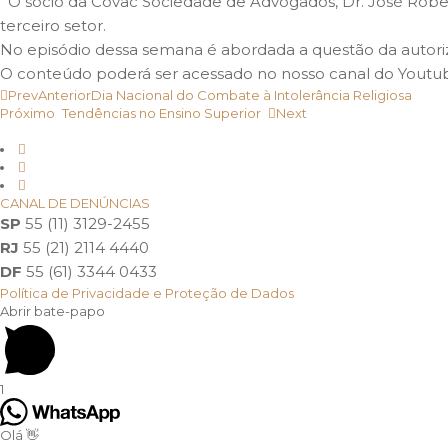
O sócio da Covac Sociedade de Advogados, Dr. José Rober
terceiro setor.
No episódio dessa semana é abordada a questão da autoriz
O conteúdo poderá ser acessado no nosso canal do Youtub
Prev
Anterior
Dia Nacional do Combate à Intolerância Religiosa
Próximo
Tendências no Ensino Superior
Next
CANAL DE DENÚNCIAS
SP
55 (11) 3129-2455
RJ
55 (21) 2114 4440
DF
55 (61) 3344 0433
Política de Privacidade e Proteção de Dados
Abrir bate-papo
1
Olá 👋