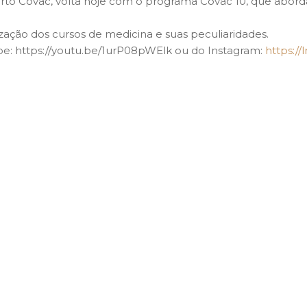
to Covac, volta hoje com o programa Covac 10, que aborda
ação dos cursos de medicina e suas peculiaridades.
e: https://youtu.be/1urP08pWElk ou do Instagram:
https://