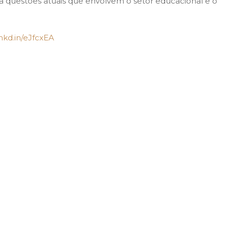
 questões atuais que envolvem o setor educacional e o
lnkd.in/eJfcxEA