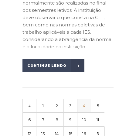
normalmente são realizadas no final
dos semestres letivos. A instituição
deve observar o que consta na CLT,
bem como nas normas coletivas de
trabalho aplicáveis a cada IES,
considerando a abrangência da norma
e a localidade da instituição. ...
CONTINUE LENDO
1
2
3
4
5
6
7
8
9
10
11
12
13
14
15
16