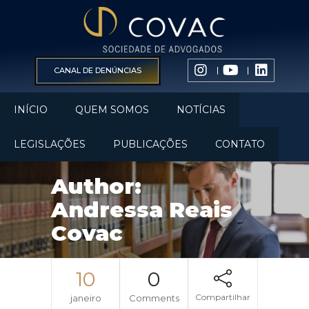
CANAL DE DENÚNCIAS
INÍCIO
QUEM SOMOS
NOTÍCIAS
LEGISLAÇÕES
PUBLICAÇÕES
CONTATO
Author:
Andressa Reais
Covac
10
0
Compartilhar
janeiro
Comments