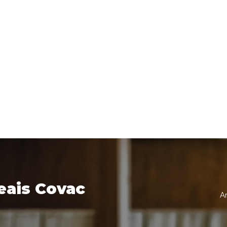
eais Covac
A