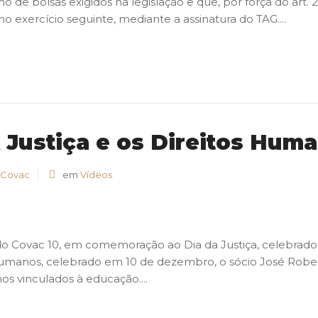
de bolsas exigidos na legislação e que, por força do art.
o exercício seguinte, mediante a assinatura do TAG....
 Justiça e os Direitos Hum
 Covac
em
Vídeos
o Covac 10, em comemoração ao Dia da Justiça, celebrad
Humanos, celebrado em 10 de dezembro, o sócio José Robert
os vinculados à educação....