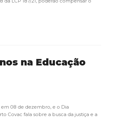
 28 da LCP 187/21, poderão compensar o
anos na Educação
o em 08 de dezembro, e o Dia
o Covac fala sobre a busca da justiça e a