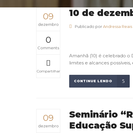
10 de dezemb
09
dezembro
Publicado por
Andressa Reais
0
Comments
Amanhã (10) é celebrado o 
limites e alcances possíveis
Compartilhar
CONTINUE LENDO
Seminário “R
09
Educação Su
dezembro