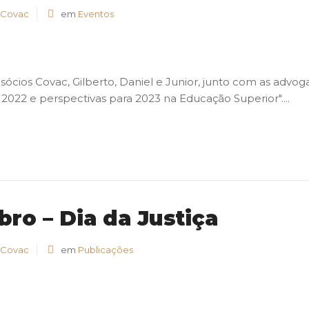
 Covac
em
Eventos
s sócios Covac, Gilberto, Daniel e Junior, junto com as advog
2022 e perspectivas para 2023 na Educação Superior"....
ro – Dia da Justiça
 Covac
em
Publicações