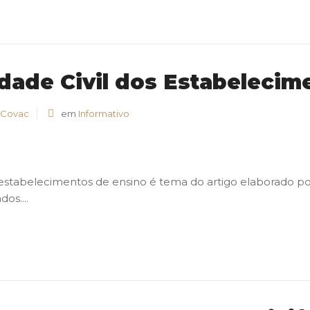
dade Civil dos Estabelecim
 Covac
em
Informativo
s estabelecimentos de ensino é tema do artigo elaborado po
os....