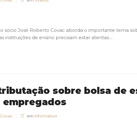
 Covac
em
Vídeos
 sócio José Roberto Covac aborda o importante tema sobre
 instituições de ensino precisam estar atentas....
tributação sobre bolsa de 
s empregados
 Covac
em
Informativo