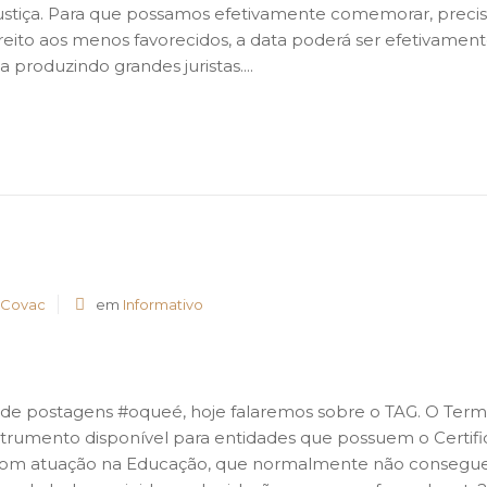
ustiça. Para que possamos efetivamente comemorar, preci
reito aos menos favorecidos, a data poderá ser efetivament
 produzindo grandes juristas....
 Covac
em
Informativo
 de postagens #oqueé, hoje falaremos sobre o TAG. O Termo
trumento disponível para entidades que possuem o Certif
), com atuação na Educação, que normalmente não conseg