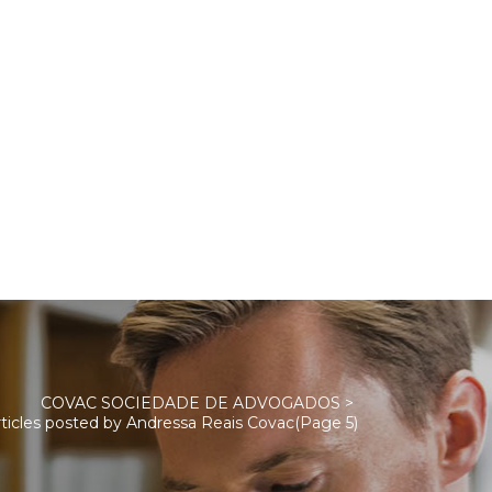
COVAC SOCIEDADE DE ADVOGADOS
>
rticles posted by Andressa Reais Covac
(Page 5)