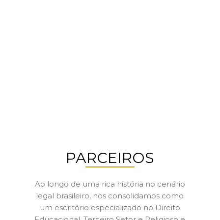
RIO DE JANEIRO
Av. Almirante Barroso , nº 63, Sala 1409
20031 003 – Rio de Janeiro – RJ – Brasil
Tel: 55 21 2114 4440
PARCEIROS
Ao longo de uma rica história no cenário
legal brasileiro, nos consolidamos como
um escritório especializado no Direito
Educacional, Terceiro Setor e Religioso e