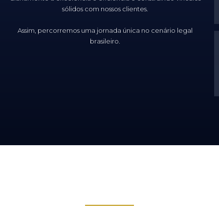
sólidos com nossos clientes.
Assim, percorremos uma jornada única no cenário legal
brasileiro.
NOSSAS SEDES
O escritório atua há mais de 15 anos no ramo da