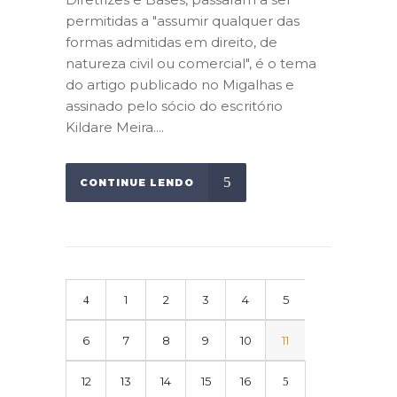
permitidas a "assumir qualquer das
formas admitidas em direito, de
natureza civil ou comercial", é o tema
do artigo publicado no Migalhas e
assinado pelo sócio do escritório
Kildare Meira....
CONTINUE LENDO
1
2
3
4
5
6
7
8
9
10
11
12
13
14
15
16