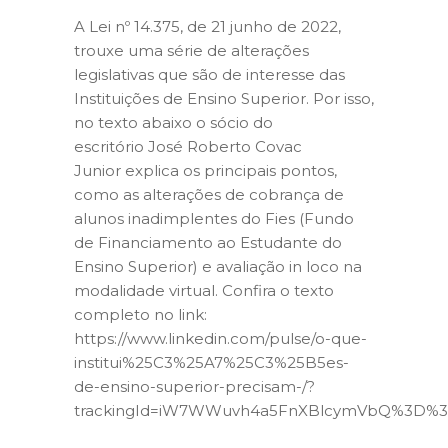
A Lei nº 14.375, de 21 junho de 2022,
trouxe uma série de alterações
legislativas que são de interesse das
Instituições de Ensino Superior. Por isso,
no texto abaixo o sócio do
escritório José Roberto Covac
Junior explica os principais pontos,
como as alterações de cobrança de
alunos inadimplentes do Fies (Fundo
de Financiamento ao Estudante do
Ensino Superior) e avaliação in loco na
modalidade virtual. Confira o texto
completo no link:
https://www.linkedin.com/pulse/o-que-
institui%25C3%25A7%25C3%25B5es-
de-ensino-superior-precisam-/?
trackingId=iW7WWuvh4a5FnXBlcymVbQ%3D%3D