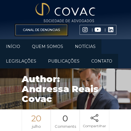
CANAL DE DENÚNCIAS
INÍCIO
QUEM SOMOS
NOTÍCIAS
LEGISLAÇÕES
PUBLICAÇÕES
CONTATO
Author:
Andressa Reais
Covac
20
0
Compartilhar
julho
Comments