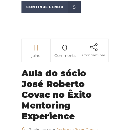
CONTINUE LENDO
11
0
Compartilhar
julho
Comments
Aula do sócio
José Roberto
Covac no Êxito
Mentoring
Experience
Publicado por
Andressa Reais Covac