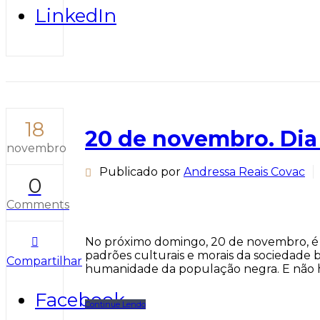
LinkedIn
18
20 de novembro. Dia
novembro
Publicado por
Andressa Reais Covac
0
Comments
No próximo domingo, 20 de novembro, é c
padrões culturais e morais da sociedade br
Compartilhar
humanidade da população negra. E não há 
Facebook
Continue Lendo