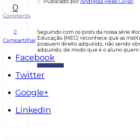
Publicado por
Andressa Reais Covac
0
Comments
Seguindo com os posts da nossa série #oq
Educação (MEC) reconhece que as Institui
Compartilhar
possuem direito adquirido, não sendo obr
adquirido, de modo que é o aluno quem dev
Facebook
Continue Lendo
Twitter
Google+
LinkedIn