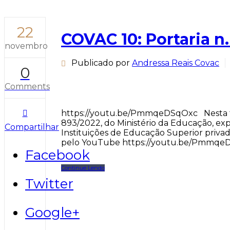
22
COVAC 10: Portaria n
novembro
Publicado por
Andressa Reais Covac
0
Comments
https://youtu.be/PmmqeDSqOxc Nesta terç
893/2022, do Ministério da Educação, e
Compartilhar
Instituições de Educação Superior privad
pelo YouTube https://youtu.be/PmmqeDSq
Facebook
Continue Lendo
Twitter
Google+