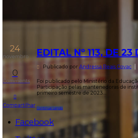
24
EDITAL Nº 113, DE 2
novembro
Publicado por
Andressa Reais Covac
0
Comments
Foi publicado pelo Ministério da Educaçã
Participação pelas mantenedoras de insti
primeiro semestre de 2023....
Compartilhar
Continue Lendo
Facebook