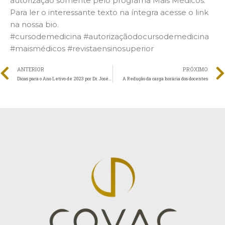
autorização somente pelo programa Mais Médicos.
Para ler o interessante texto na íntegra acesse o link
na nossa bio.
#cursodemedicina #autorizaçãodocursodemedicina
#maismédicos #revistaensinosuperior
ANTERIOR
PRÓXIMO
Dicas para o Ano Letivo de 2023 por Dr. José Roberto Covac
A Redução da carga horária dos docentes