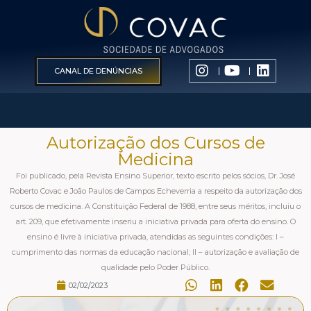
CANAL DE DENÚNCIAS
Autorização dos Cursos de
Medicina
Foi publicado, pela Revista Ensino Superior, texto escrito pelos sócios, Dr. José
Roberto Covac e João Paulos de Campos Echeverria a respeito da autorização dos
cursos de medicina. A Constituição Federal de 1988, entre seus méritos, incluiu o
art. 209, que efetivamente inseriu a iniciativa privada para oferta do ensino. O
ensino é livre à iniciativa privada, atendidas as seguintes condições: I –
cumprimento das normas da educação nacional; II – autorização e avaliação de
qualidade pelo Poder Público.
02/02/2023