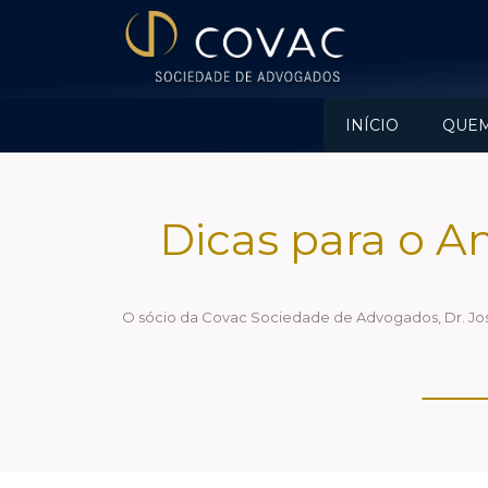
INÍCIO
QUE
Dicas para o A
O sócio da Covac Sociedade de Advogados, Dr. Jos