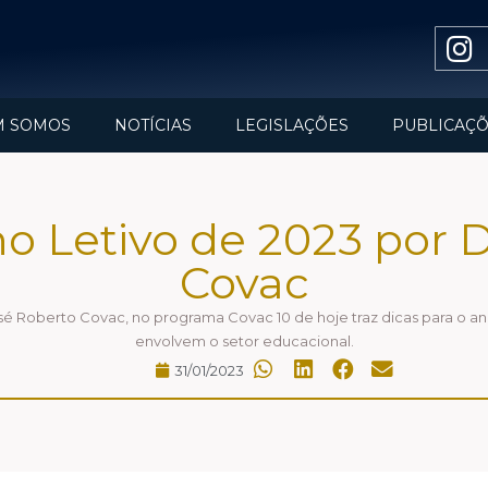
M SOMOS
NOTÍCIAS
LEGISLAÇÕES
PUBLICAÇÕ
no Letivo de 2023 por D
Covac
é Roberto Covac, no programa Covac 10 de hoje traz dicas para o an
envolvem o setor educacional.
31/01/2023