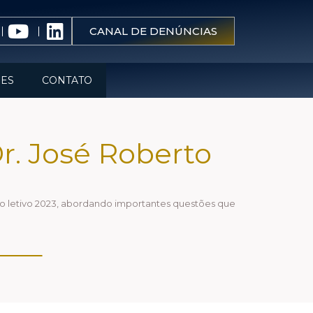
CANAL DE DENÚNCIAS
ES
CONTATO
r. José Roberto
o letivo 2023, abordando importantes questões que