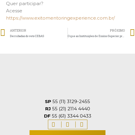
Quer participar?
Acesse
https://www.exitomentoringexperience.com.br/
ANTERIOR
PRÓXIMO
Derrubadas do veto CEBAS
O que as Instituições de Ensino Superior precisam saber sobre a Lei nº 14.375, de 21 junho de 2022
SP
55 (11) 3129-2455
RJ
55 (21) 2114 4440
DF
55 (61) 3344 0433