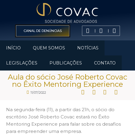
CANAL DE DENÚNCIAS
INÍCIO
QUEM SOMOS
NOTÍCIAS
LEGISLAÇÕES
PUBLICAÇÕES
CONTATO
Aula do sócio José Roberto Covac
no Êxito Mentoring Experience
11/07/2022
Na segunda-feira (11), a partir das 21h, o sócio do
escritório José Roberto Covac estará no Êxito
Mentoring Experience para falar sobre os desafios
para empreender uma empresa.