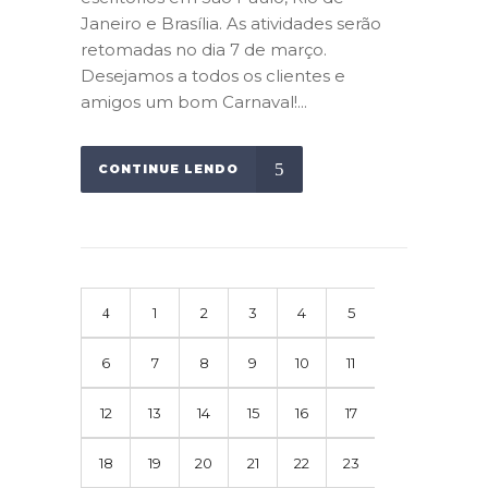
Janeiro e Brasília. As atividades serão
retomadas no dia 7 de março.
Desejamos a todos os clientes e
amigos um bom Carnaval!...
CONTINUE LENDO
1
2
3
4
5
6
7
8
9
10
11
12
13
14
15
16
17
18
19
20
21
22
23