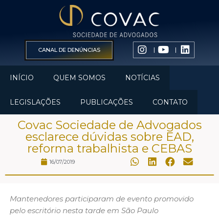
CANAL DE DENÚNCIAS
INÍCIO
QUEM SOMOS
NOTÍCIAS
LEGISLAÇÕES
PUBLICAÇÕES
CONTATO
Covac Sociedade de Advogados
esclarece dúvidas sobre EAD,
reforma trabalhista e CEBAS
16/07/2019
Mantenedores participaram de evento promovido
pelo escritório nesta tarde em São Paulo