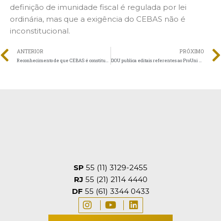
definição de imunidade fiscal é regulada por lei
ordinária, mas que a exigência do CEBAS não é
inconstitucional.
ANTERIOR
PRÓXIMO
Reconhecimento de que CEBAS é constitucional avança no STF
DOU publica editais referentes ao ProUni e FIES
SP
55 (11) 3129-2455
RJ
55 (21) 2114 4440
DF
55 (61) 3344 0433