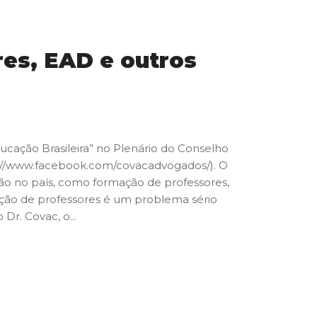
es, EAD e outros
ducação Brasileira” no Plenário do Conselho
ps://www.facebook.com/covacadvogados/). O
ão no país, como formação de professores,
mação de professores é um problema sério
r. Covac, o...