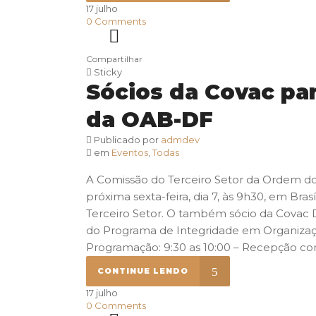
17
julho
0
Comments
Compartilhar
Sticky
Sócios da Covac pa
da OAB-DF
Publicado por
admdev
em
Eventos
,
Todas
A Comissão do Terceiro Setor da Ordem dos A
próxima sexta-feira, dia 7, às 9h30, em B
Terceiro Setor. O também sócio da Covac D
do Programa de Integridade em Organizaçõ
Programação: 9:30 as 10:00 – Recepção co
CONTINUE LENDO
17
julho
0
Comments