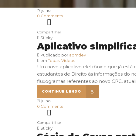
17
julho
0
Comments
Compartilhar
Sticky
Aplicativo simplifi
Publicado por
admdev
em
Todas
,
Vídeos
Um novo aplicativo eletrônico que já está d
estudantes de Direito às informações do nov
fluxogramas referentes ao novo CPC, atualiz
CONTINUE LENDO
17
julho
0
Comments
Compartilhar
Sticky