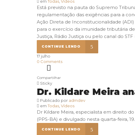
em
Todas
,
Vídeos
Está previsto na pauta do Supremo Tribunal
regulamentação das exigências para a conce
Ação Direta de Inconstitucionalidade (ADI) 
para o exercício da imunidade tributária de
Justiça, Rádio Justiça ou pelo canal do STF 
CONTINUE LENDO
17
julho
0
Comments
Compartilhar
Sticky
Dr. Kildare Meira an
Publicado por
admdev
em
Todas
,
Vídeos
Dr Kildare Meira, especialista em direito d
(PPS-BA) e divulgado nesta quarta-feira, 19..
CONTINUE LENDO