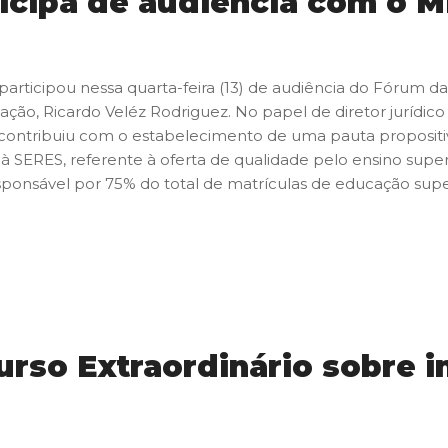
icipa de audiência com o M
participou nessa quarta-feira (13) de audiência do Fórum d
cação, Ricardo Veléz Rodriguez. No papel de diretor jurídi
 contribuiu com o estabelecimento de uma pauta propositi
à SERES, referente à oferta de qualidade pelo ensino super
esponsável por 75% do total de matrículas de educação super
urso Extraordinário sobre i