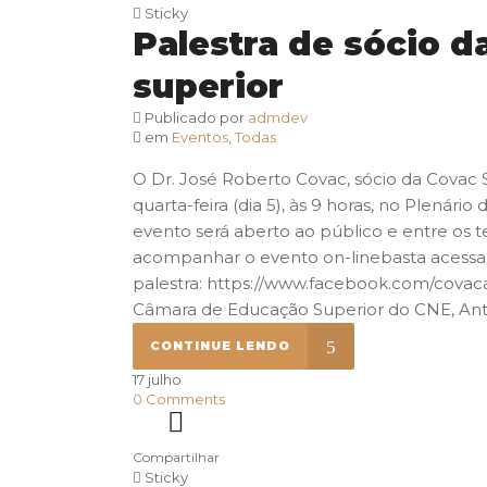
Sticky
Palestra de sócio d
superior
Publicado por
admdev
em
Eventos
,
Todas
O Dr. José Roberto Covac, sócio da Covac 
quarta-feira (dia 5), às 9 horas, no Plená
evento será aberto ao público e entre os 
acompanhar o evento on-linebasta acessar
palestra: https://www.facebook.com/covac
Câmara de Educação Superior do CNE, Antôn
CONTINUE LENDO
17
julho
0
Comments
Compartilhar
Sticky