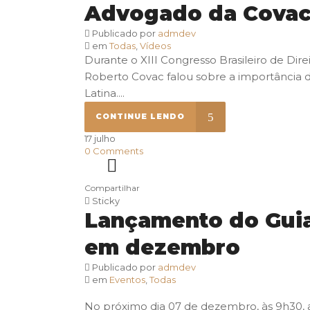
Advogado da Covac 
Publicado por
admdev
em
Todas
,
Vídeos
Durante o XIII Congresso Brasileiro de Dir
Roberto Covac falou sobre a importância d
Latina....
CONTINUE LENDO
17
julho
0
Comments
Compartilhar
Sticky
Lançamento do Guia
em dezembro
Publicado por
admdev
em
Eventos
,
Todas
No próximo dia 07 de dezembro, às 9h30, 