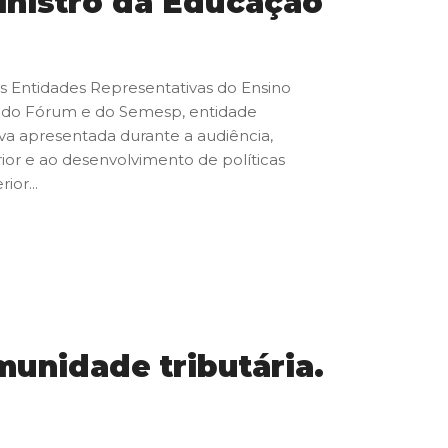
inistro da Educação
as Entidades Representativas do Ensino
co do Fórum e do Semesp, entidade
va apresentada durante a audiência,
ior e ao desenvolvimento de políticas
ior...
munidade tributária.