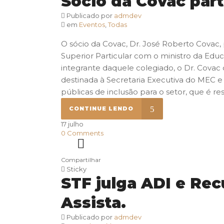
Sócio da Covac part
Publicado por
admdev
em
Eventos
,
Todas
O sócio da Covac, Dr. José Roberto Covac, 
Superior Particular com o ministro da Edu
integrante daquele colegiado, o Dr. Covac
destinada à Secretaria Executiva do MEC e 
públicas de inclusão para o setor, que é r
CONTINUE LENDO
17
julho
0
Comments
Compartilhar
Sticky
STF julga ADI e Rec
Assista.
Publicado por
admdev