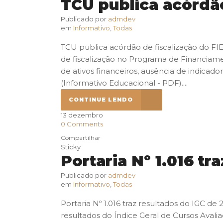
TCU publica acórdão
Publicado por
admdev
em
Informativo
,
Todas
TCU publica acórdão de fiscalização do FIE
de fiscalização no Programa de Financiamen
de ativos financeiros, ausência de indicad
(Informativo Educacional - PDF)....
CONTINUE LENDO
13
dezembro
0
Comments
Compartilhar
Sticky
Portaria Nº 1.016 tr
Publicado por
admdev
em
Informativo
,
Todas
Portaria Nº 1.016 traz resultados do IGC de 2
resultados do Índice Geral de Cursos Avali