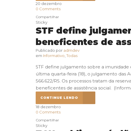
20
dezembro
0
Comments
Compartilhar
Sticky
STF define julgame
beneficentes de ass
Publicado por
admdev
em
Informativo
,
Todas
STF define julgamento sobre a imunidade d
última quarta-feira (18), o julgamento das 
566.622/RS. Os processos tratam da reserva
beneficentes de assistência social. (Informat
CONTINUE LENDO
18
dezembro
0
Comments
Compartilhar
Sticky