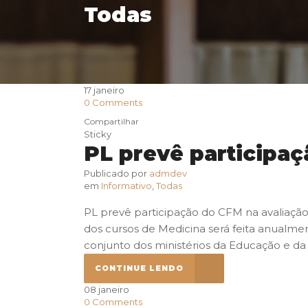
Todas
17
janeiro
0
Comments
Compartilhar
Sticky
PL prevê participa
Publicado por
admdev
em
Informativo
,
Todas
PL prevê participação do CFM na avaliação
dos cursos de Medicina será feita anualmen
conjunto dos ministérios da Educação e da S
CONTINUE LENDO
08
janeiro
0
Comments