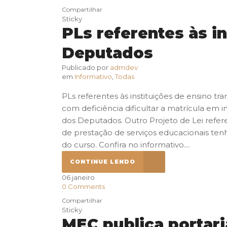
Compartilhar
Sticky
PLs referentes às i
Deputados
Publicado por
admdev
em
Informativo
,
Todas
PLs referentes às instituições de ensino t
com deficiência dificultar a matrícula em 
dos Deputados. Outro Projeto de Lei refere
de prestação de serviços educacionais tenh
do curso. Confira no informativo....
CONTINUE LENDO
06
janeiro
0
Comments
Compartilhar
Sticky
MEC publica portari