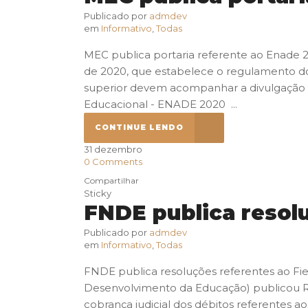
Publicado por
admdev
em
Informativo
,
Todas
MEC publica portaria referente ao Enade 20
de 2020, que estabelece o regulamento do
superior devem acompanhar a divulgação d
Educacional - ENADE 2020 ...
CONTINUE LENDO
31
dezembro
0
Comments
Compartilhar
Sticky
FNDE publica resolu
Publicado por
admdev
em
Informativo
,
Todas
FNDE publica resoluções referentes ao Fi
Desenvolvimento da Educação) publicou Re
cobrança judicial dos débitos referentes a