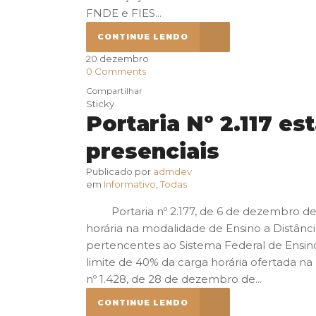
FNDE e FIES...
CONTINUE LENDO
20
dezembro
0
Comments
Compartilhar
Sticky
Portaria Nº 2.117 e
presenciais
Publicado por
admdev
em
Informativo
,
Todas
Portaria nº 2.177, de 6 de dezembro de 20
horária na modalidade de Ensino a Distânci
pertencentes ao Sistema Federal de Ensin
limite de 40% da carga horária ofertada na
nº 1.428, de 28 de dezembro de...
CONTINUE LENDO