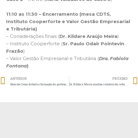
11:10 as 11:30 – Encerramento (mesa CDTS,
Instituto Cooperforte e Valor Gestão Empresarial
e Tributária)
– Considerações finais (
Dr. Kildare Araújo Meira
)
– Instituto Cooperforte (
Sr. Paulo Odair Pointevin
Frazão
)
– Valor Gestão Empresarial e Tributária (
Dra. Fabiola
Fontana
)
ANTERIOR
PRÓXIMO
Sócio da Covac debateu formação de professores, EAD e outros temas no CNE
Dr. Kildare Meira analisa relatório da reforma da Previdência