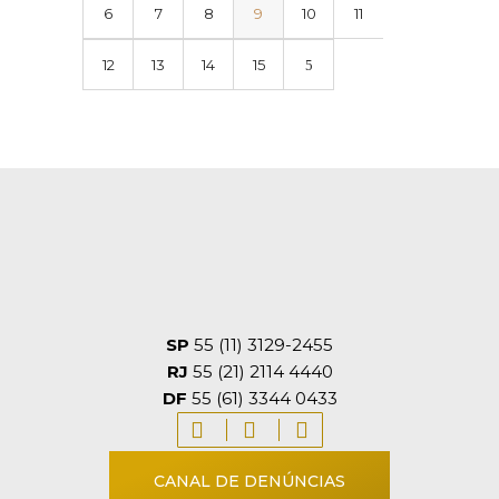
6
7
8
9
10
11
12
13
14
15
SP
55 (11) 3129-2455
RJ
55 (21) 2114 4440
DF
55 (61) 3344 0433
CANAL DE DENÚNCIAS