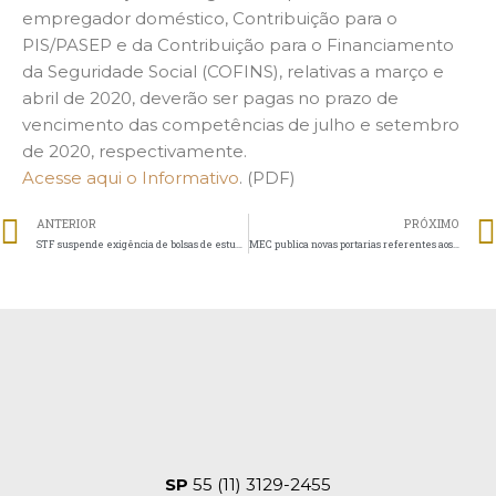
empregador doméstico, Contribuição para o
PIS/PASEP e da Contribuição para o Financiamento
da Seguridade Social (COFINS), relativas a março e
abril de 2020, deverão ser pagas no prazo de
vencimento das competências de julho e setembro
de 2020, respectivamente.
Acesse aqui o Informativo
. (PDF)
ANTERIOR
PRÓXIMO
STF suspende exigência de bolsas de estudos como contrapartida para instituições beneficentes
MEC publica novas portarias referentes aos alunos de saúde e de cursos técnicos
SP
55 (11) 3129-2455