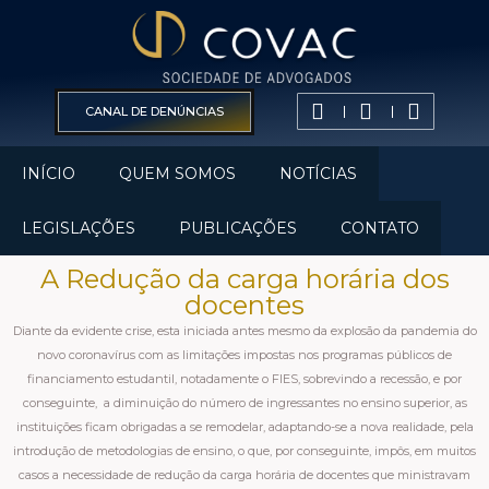
CANAL DE DENÚNCIAS
INÍCIO
QUEM SOMOS
NOTÍCIAS
LEGISLAÇÕES
PUBLICAÇÕES
CONTATO
A Redução da carga horária dos
docentes
Diante da evidente crise, esta iniciada antes mesmo da explosão da pandemia do
novo coronavírus com as limitações impostas nos programas públicos de
financiamento estudantil, notadamente o FIES, sobrevindo a recessão, e por
conseguinte, a diminuição do número de ingressantes no ensino superior, as
instituições ficam obrigadas a se remodelar, adaptando-se a nova realidade, pela
introdução de metodologias de ensino, o que, por conseguinte, impôs, em muitos
casos a necessidade de redução da carga horária de docentes que ministravam