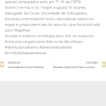
salarial, amparados pelo art. 7º, VI da CRFB.
Sobre o tema, o Dr. Felipe Augusto R. Soares,
advogado da Covac Sociedade de Advogados,
escreveu interessante texto, abordando aspectos
legais e jurisprudenciais do assunto, que foi publicado
pelo Migalhas.
Acesse a matéria na íntegra pelo link na nossa bio.
#reducaocargahoraria #docente #professor
#direitodotrabalho #direitotrabalhista
#irredutibilidadesalarial
ANTERIOR
PRÓXIMO
Autorização dos Cursos de Medicina
Discussão Judicial no STF sobre o curso de medicina