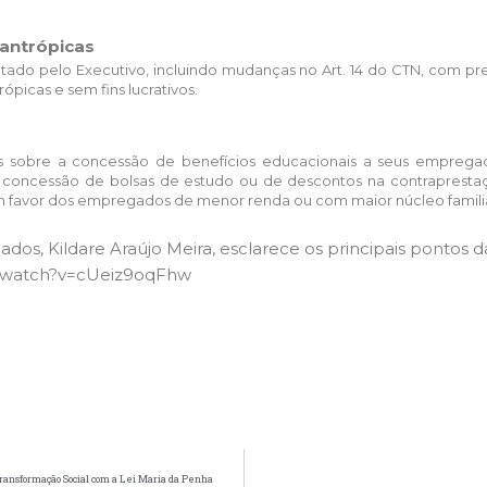
lantrópicas
tado pelo Executivo, incluindo mudanças no Art. 14 do CTN, com pre
ópicas e sem fins lucrativos.
os sobre a concessão de benefícios educacionais a seus empre
e concessão de bolsas de estudo ou de descontos na contrapresta
m favor dos empregados de menor renda ou com maior núcleo famili
ados, Kildare Araújo Meira, esclarece os principais pontos
m/watch?v=cUeiz9oqFhw
 Transformação Social com a Lei Maria da Penha