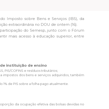
al do Imposto sobre Bens e Serviços (IBS), da
dição extraordinária no DOU de ontem (16).
e participação do Semesp, junto com o Fórum
antir mais acesso à educação superior, entre
de instituição de ensino
S, PIS/COFINS e resíduos tributários;
os a impostos dos bens e serviços adquiridos, também
do 1% de PIS sobre a folha pago atualmente.
proporção da ocupação efetiva das bolsas devidas no