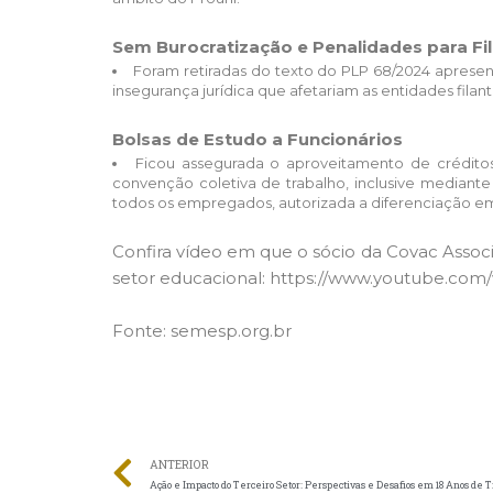
Sem Burocratização e Penalidades para Fi
Foram retiradas do texto do PLP 68/2024 apresen
insegurança jurídica que afetariam as entidades filantr
Bolsas de Estudo a Funcionários
Ficou assegurada o aproveitamento de crédit
convenção coletiva de trabalho, inclusive mediant
todos os empregados, autorizada a diferenciação e
Confira vídeo em que o sócio da Covac Associ
setor educacional: https://www.youtube.co
Fonte: semesp.org.br
ANTERIOR
Ação e Impacto do Terceiro Setor: Perspectivas e Desafios em 18 Anos de