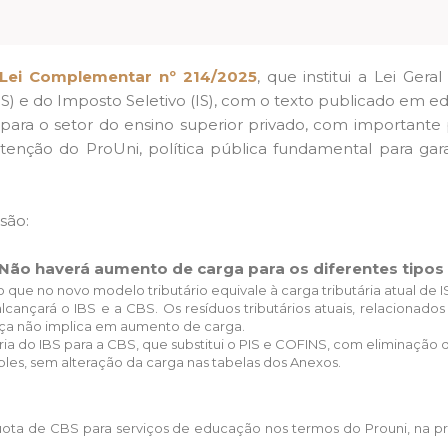
Lei Complementar nº 214/2025
, que institui a Lei Ger
BS) e do Imposto Seletivo (IS), com o texto publicado em e
para o setor do ensino superior privado, com important
tenção do ProUni, política pública fundamental para gar
 são:
 Não haverá aumento de carga para os diferentes tipos 
 que no novo modelo tributário equivale à carga tributária atual de IS
 alcançará o IBS e a CBS. Os resíduos tributários atuais, relacionad
ça não implica em aumento de carga.
ria do IBS para a CBS, que substitui o PIS e COFINS, com eliminação 
ples, sem alteração da carga nas tabelas dos Anexos.
quota de CBS para serviços de educação nos termos do Prouni, na 