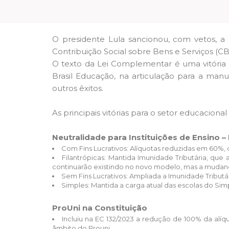
O presidente Lula sancionou, com vetos, a
Contribuição Social sobre Bens e Serviços (C
O texto da Lei Complementar é uma vitória 
Brasil Educação, na articulação para a manu
outros êxitos.
As principais vitórias para o setor educacional
Neutralidade para Instituições de Ensino –
Com Fins Lucrativos: Alíquotas reduzidas em 60%, o
Filantrópicas: Mantida Imunidade Tributária, que
continuarão existindo no novo modelo, mas a mudan
Sem Fins Lucrativos: Ampliada a Imunidade Tributá
Simples: Mantida a carga atual das escolas do Sim
ProUni na Constituição
Incluiu na EC 132/2023 a redução de 100% da alí
âmbito do Prouni.