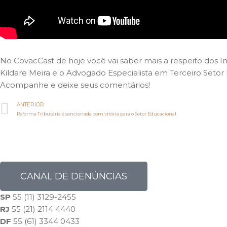
No CovacCast de hoje você vai saber mais a respeito dos 
Kildare Meira e o Advogado Especialista em Terceiro Setor
Acompanhe e deixe seus comentários!
ANTERIOR
Reforma Tributária é sancionada com vitória para o Setor Educacional
CANAL DE DENÚNCIAS
SP
55 (11) 3129-2455
RJ
55 (21) 2114 4440
DF
55 (61) 3344 0433