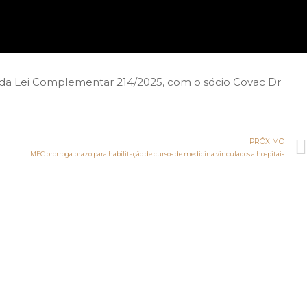
ão da Lei Complementar 214/2025, com o sócio Covac Dr
PRÓXIMO
MEC prorroga prazo para habilitação de cursos de medicina vinculados a hospitais