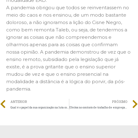
modalidade EAD.
A pandemia obrigou que todos se reinventassem no
meio do caos e nos ensinou, de um modo bastante
doloroso, a não ignoramos a lição do Cisne Negro,
como bem remonta Taleb, ou seja, de tendermos a
ignorar as coisas que não compreendemos e
olharmos apenas para as coisas que confirmam
nossa opinião. A pandemia demonstrou de vez que o
ensino remoto, subsidiado pela legislação que já
existe, é a prova gritante que o ensino superior
mudou de vez e que o ensino presencial na
modalidade a distância é a lógica do porvir, da pós-
pandemia.
ANTERIOR
PRÓXIMO
Qual é o papel da sua organização na luta contra o racismo?
Efeitos no contrato de trabalho de empregado em candidatura político-partidária