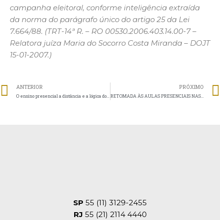
campanha eleitoral, conforme inteligência extraída
da norma do parágrafo único do artigo 25 da Lei
7.664/88. (TRT-14ª R. – RO 00530.2006.403.14.00-7 –
Relatora juíza Maria do Socorro Costa Miranda – DOJT
15-01-2007.)
ANTERIOR
PRÓXIMO
O ensino presencial a distância e a lógica do cisne negro
RETOMADA ÀS AULAS PRESENCIAIS NAS INSTITUIÇÕES DE ENSINO SUPERIOR
SP
55 (11) 3129-2455
RJ
55 (21) 2114 4440