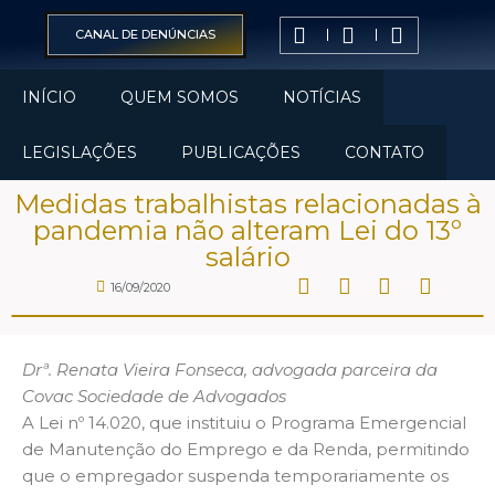
CANAL DE DENÚNCIAS
INÍCIO
QUEM SOMOS
NOTÍCIAS
LEGISLAÇÕES
PUBLICAÇÕES
CONTATO
Medidas trabalhistas relacionadas à
pandemia não alteram Lei do 13º
salário
16/09/2020
Drª. Renata Vieira Fonseca, advogada parceira da
Covac Sociedade de Advogados
A Lei nº 14.020, que instituiu o Programa Emergencial
de Manutenção do Emprego e da Renda, permitindo
que o empregador suspenda temporariamente os