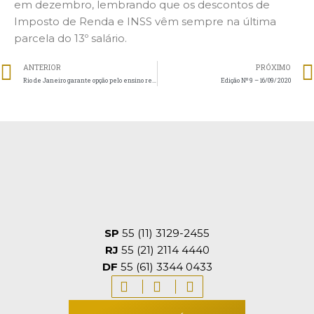
em dezembro, lembrando que os descontos de
Imposto de Renda e INSS vêm sempre na última
parcela do 13º salário.
ANTERIOR
PRÓXIMO
Rio de Janeiro garante opção pelo ensino remoto durante pandemia
Edição Nº 9 – 16/09/2020
SP
55 (11) 3129-2455
RJ
55 (21) 2114 4440
DF
55 (61) 3344 0433