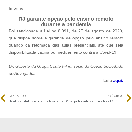
Informe
RJ garante opção pelo ensino remoto
durante a pandemia
Foi sancionada a Lei no 8.991, de 27 de agosto de 2020,
que dispõe sobre a garantia de opção pelo ensino remoto
quando da retomada das aulas presenciais, até que seja
disponibilizada vacina ou medicamento contra a Covid-19.
Dr. Gilberto da Graça Couto Filho, sócio da Covac Sociedade
de Advogado
s
Leia
aqui.
ANTERIOR
PRÓXIMO
Medidas trabalhistas relacionadas à pandemia não alteram Lei do 13º salário
Covac participa de webinar sobre a LGPD do Sinepe NOPR