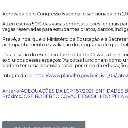
Aprovada pelo Congresso Nacional e sancionada em 2012
A Lei reserva 50% das vagas em instituições federais 
vagas reservadas para estudantes pretos, pardos, indíg
Prevê, ainda, que o Ministério da Educação e a Secretar
acompanhamento e avaliação do programa de que trata 
Para o sócio do escritório José Roberto Covac, a Lei é
excluídos desses espaços: “As cotas funcionam como um
podem ter uma ascensão social por meio da educação p
Integra da lei:
http://www.planalto.gov.br/ccivil_03/_ato2
Anterior
ADEQUAÇÕES DA LCP 187/2021. ENTIDADES B
Próximo
JOSÉ ROBERTO COVAC É ESCOLHIDO PELA