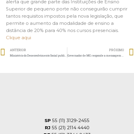
alerta que grande parte das Instituições de Ensino
Superior de pequeno porte não conseguirão cumprir
tantos requisitos impostos pela nova legislação, que
permite o aumento da modalidade de ensino a
distância de 20% para 40% nos cursos presenciais.
Clique aqui
ANTERIOR
PRÓXIMO
Ministério do Desenvolvimento Social publica cartilha que detalha o CEBAS
Governador de MG responde a mensagem da Covac sobre desastre em Brumadinho
SP
55 (11) 3129-2455
RJ
55 (21) 2114 4440