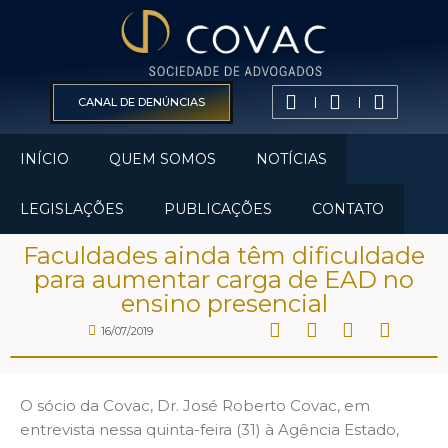
CANAL DE DENÚNCIAS
INÍCIO
QUEM SOMOS
NOTÍCIAS
LEGISLAÇÕES
PUBLICAÇÕES
CONTATO
Faculdades ainda têm dificuldade
para aumentar carga de EAD no
ensino presencial
16/07/2019
O sócio da Covac, Dr. José Roberto Covac, em
entrevista nessa quinta-feira (31) à Agência Estado,