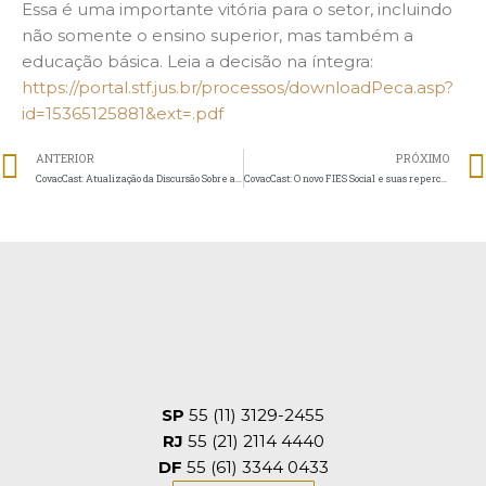
Essa é uma importante vitória para o setor, incluindo
não somente o ensino superior, mas também a
educação básica. Leia a decisão na íntegra:
https://portal.stf.jus.br/processos/downloadPeca.asp?
id=15365125881&ext=.pdf
ANTERIOR
PRÓXIMO
CovacCast: Atualização da Discursão Sobre a Autorização de Cursos de Medicina em função do julgamento da Ação Declaratória de Constitucionalidade nº 81 no STF
CovacCast: O novo FIES Social e suas repercussões
SP
55 (11) 3129-2455
RJ
55 (21) 2114 4440
DF
55 (61) 3344 0433