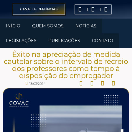
CANAL DE DENÚNCIAS
INÍCIO
QUEM SOMOS
NOTÍCIAS
LEGISLAÇÕES
PUBLICAÇÕES
CONTATO
Êxito na apreciação de medida
cautelar sobre o intervalo de recreio
dos professores como tempo à
disposição do empregador
13/03/2024