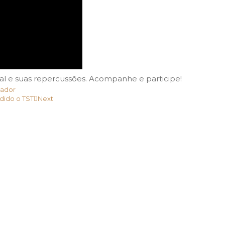
ial e suas repercussões. Acompanhe e participe!
gador
dido o TST
Next