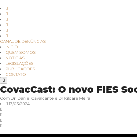
CANAL DE DENÚNCIAS
INÍCIO
QUEM SOMOS
NOTÍCIAS
LEGISLAÇÕES
PUBLICAÇÕES
CONTATO
CovacCast: O novo FIES Soc
Com Dr. Daniel Cavalcante e Dr Kildare Meira
13/03/2024