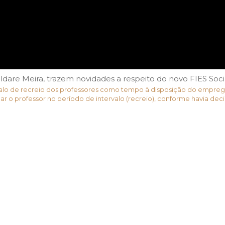
ildare Meira, trazem novidades a respeito do novo FIES Soc
rvalo de recreio dos professores como tempo à disposição do empre
 o professor no período de intervalo (recreio), conforme havia deci