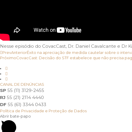
Nesse episódio do CovacCast, Dr. Daniel Cavalcante e Dr K
Prev
Anterior
Êxito na apreciação de medida cautelar sobre o inte
Próximo
CovacCast: Decisão do STF estabelece que não precisa pagar
CANAL DE DENÚNCIAS
SP
55 (11) 3129-2455
RJ
55 (21) 2114 4440
DF
55 (61) 3344 0433
Política de Privacidade e Proteção de Dados
Abrir bate-papo