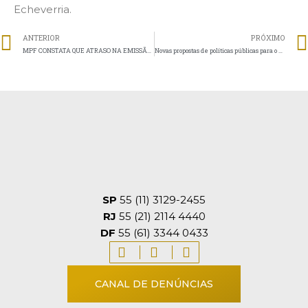
Echeverria.
ANTERIOR
PRÓXIMO
MPF CONSTATA QUE ATRASO NA EMISSÃO DE DIPLOMA DIGITAL POR IES DECORREU DE FALHA NO SISTEMA DO MEC
Novas propostas de políticas públicas para o ensino superior
SP
55 (11) 3129-2455
RJ
55 (21) 2114 4440
DF
55 (61) 3344 0433
CANAL DE DENÚNCIAS