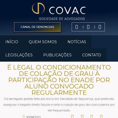
CANAL DE DENÚNCIAS
INÍCIO
QUEM SOMOS
NOTÍCIAS
LEGISLAÇÕES
PUBLICAÇÕES
CONTATO
É LEGAL O CONDICIONAMENTO
DE COLAÇÃO DE GRAU À
PARTICIPAÇÃO NO ENADE POR
ALUNO CONVOCADO
REGULARMENTE
Foi denegado pedido feito por aluno em Mandado de Segurança, que pretendia
assegurar o alegado direito líquido e certo à colação de grau de curso superior por
ele frequentado.
30/08/2022