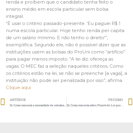
renda e proíbem que o candidato tenha feito o
ensino médio em escola particular sem bolsa
integral.
“É usar o critério passado-presente. ‘Eu paguei R$ 1
numa escola particular. Hoje tenho renda per capita
de um salário mínimo. E não tenho o direito'”,
exemplifica. Segundo ele, não é possível dizer que as
instituições usem as bolsas do ProUni como “artifício”
para pagar menos imposto. “A lei diz: ofereça as
vagas. O MEC faz a seleção naqueles critérios. Como
os critérios estão na lei, se não se preenche [a vaga], a
instituição não pode ser penalizada por isso”, afirma.
Clique aqui
ANTERIOR
PRÓXIMO
Dr. Covac comenta a morosidade de estudantes em conseguir seus diplomas
Dr. Covac comenta sobre Projeto de Lei que autoriza IES a contratar professor sem curso de pós