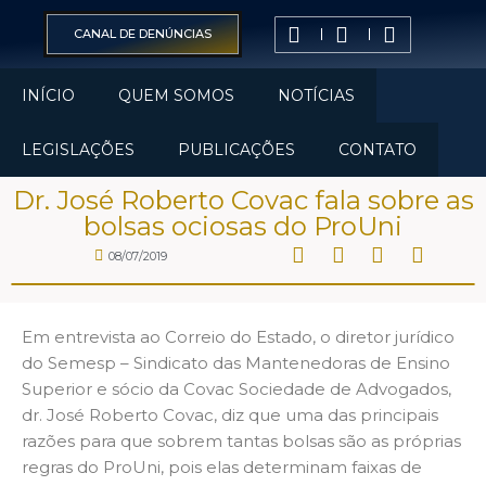
CANAL DE DENÚNCIAS
INÍCIO
QUEM SOMOS
NOTÍCIAS
LEGISLAÇÕES
PUBLICAÇÕES
CONTATO
Dr. José Roberto Covac fala sobre as
bolsas ociosas do ProUni
08/07/2019
Em entrevista ao Correio do Estado, o diretor jurídico
do Semesp – Sindicato das Mantenedoras de Ensino
Superior e sócio da Covac Sociedade de Advogados,
dr. José Roberto Covac, diz que uma das principais
razões para que sobrem tantas bolsas são as próprias
regras do ProUni, pois elas determinam faixas de