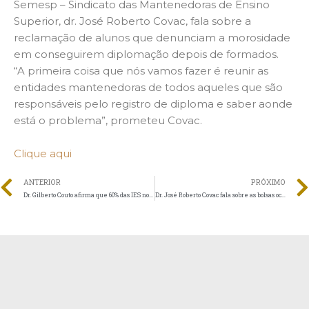
Semesp – Sindicato das Mantenedoras de Ensino
Superior, dr. José Roberto Covac, fala sobre a
reclamação de alunos que denunciam a morosidade
em conseguirem diplomação depois de formados.
“A primeira coisa que nós vamos fazer é reunir as
entidades mantenedoras de todos aqueles que são
responsáveis pelo registro de diploma e saber aonde
está o problema”, prometeu Covac.
Clique aqui
ANTERIOR
PRÓXIMO
Dr. Gilberto Couto afirma que 60% das IES no país enfrentam problemas com o Fies
Dr. José Roberto Covac fala sobre as bolsas ociosas do ProUni