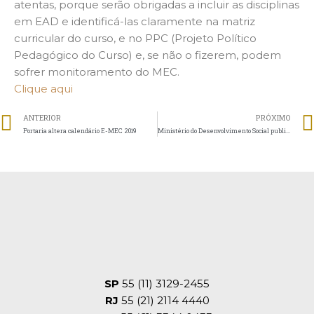
atentas, porque serão obrigadas a incluir as disciplinas
em EAD e identificá-las claramente na matriz
curricular do curso, e no PPC (Projeto Político
Pedagógico do Curso) e, se não o fizerem, podem
sofrer monitoramento do MEC.
Clique aqui
ANTERIOR
PRÓXIMO
Portaria altera calendário E-MEC 2019
Ministério do Desenvolvimento Social publica cartilha que detalha o CEBAS
SP
55 (11) 3129-2455
RJ
55 (21) 2114 4440