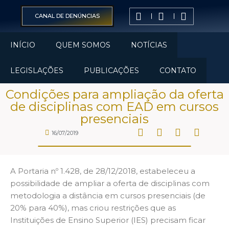
CANAL DE DENÚNCIAS
INÍCIO
QUEM SOMOS
NOTÍCIAS
LEGISLAÇÕES
PUBLICAÇÕES
CONTATO
Condições para ampliação da oferta
de disciplinas com EAD em cursos
presenciais
16/07/2019
A Portaria nº 1.428, de 28/12/2018, estabeleceu a
possibilidade de ampliar a oferta de disciplinas com
metodologia a distância em cursos presenciais (de
20% para 40%), mas criou restrições que as
Instituições de Ensino Superior (IES) precisam ficar