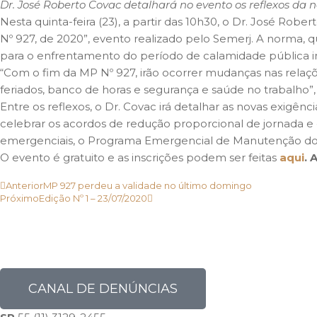
Dr. José Roberto Covac detalhará no evento os reflexos da
Nesta quinta-feira (23), a partir das 10h30, o Dr. José Ro
Nº 927, de 2020”, evento realizado pelo Semerj. A norma, qu
para o enfrentamento do período de calamidade pública i
“Com o fim da MP Nº 927, irão ocorrer mudanças nas relaçõ
feriados, banco de horas e segurança e saúde no trabalho”,
Entre os reflexos, o Dr. Covac irá detalhar as novas exigê
celebrar os acordos de redução proporcional de jornada e 
emergenciais, o Programa Emergencial de Manutenção do E
O evento é gratuito e as inscrições podem ser feitas
aqui
.
A
Anterior
MP 927 perdeu a validade no último domingo
Próximo
Edição Nº 1 – 23/07/2020
CANAL DE DENÚNCIAS