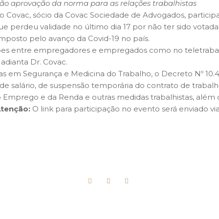
 não aprovação da norma para as relações trabalhistas
berto Covac, sócio da Covac Sociedade de Advogados, partici
e perdeu validade no último dia 17 por não ter sido votada 
mposto pelo avanço da Covid-19 no país.
es entre empregadores e empregados como no teletrabalho, 
 adianta Dr. Covac.
ncias em Segurança e Medicina do Trabalho, o Decreto Nº 10.
de salário, de suspensão temporária do contrato de trabal
mprego e da Renda e outras medidas trabalhistas, além de
tenção:
O link para participação no evento será enviado via