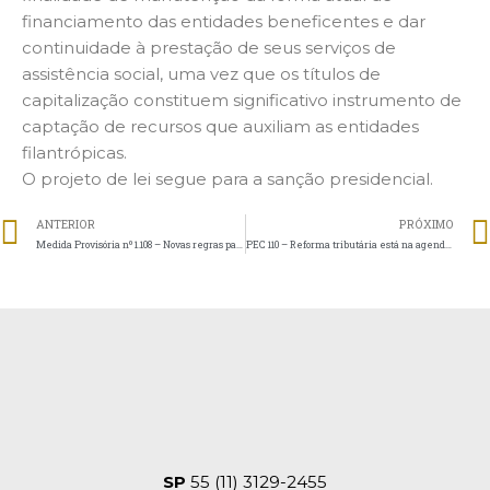
financiamento das entidades beneficentes e dar
continuidade à prestação de seus serviços de
assistência social, uma vez que os títulos de
capitalização constituem significativo instrumento de
captação de recursos que auxiliam as entidades
filantrópicas.
O projeto de lei segue para a sanção presidencial.
ANTERIOR
PRÓXIMO
Medida Provisória nº 1.108 – Novas regras para o Teletrabalho
PEC 110 – Reforma tributária está na agenda do Congresso Nacional
SP
55 (11) 3129-2455