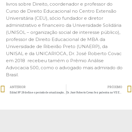
livros sobre Direito, coordenador e professor do
Curso de Direito Educacional no Centro Extensão
Universitária (CEU), sócio fundador e diretor
administrativo e financeiro da Universidade Solidária
(UNISOL – organização social de interesse público),
professor de Direito Educacional de MBA da
Universidade de Ribeirão Preto (UNAERP), da
UNISAL e da UNICARIOCA, Dr. José Roberto Covac
em 2018 recebeu tamém o Prêmio Análise
Advocacia 500, como o advogado mais admirado do
Brasil.
ANTERIOR
PRÓXIMO
Edital Nº 28 define o período de atualização das bolsas do ProUni
Dr. José Roberto Covac fez palestra no VII Encontro Realcup