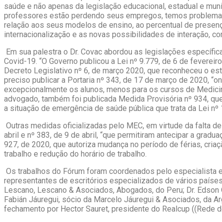
saúde e não apenas da legislação educacional, estadual e mu
professores estão perdendo seus empregos, temos problemas
relação aos seus modelos de ensino, ao percentual de presença
internacionalização e as novas possibilidades de interação, co
Em sua palestra o Dr. Covac abordou as legislações específica
Covid-19. “O Governo publicou a Lei nº 9.779, de 6 de feverei
Decreto Legislativo nº 6, de março 2020, que reconheceu o es
preciso publicar a Portaria nº 343, de 17 de março de 2020, “
excepcionalmente os alunos, menos para os cursos de Medicina,
advogado, também foi publicada Medida Provisória nº 934, que 
a situação de emergência de saúde pública que trata da Lei nº 
Outras medidas oficializadas pelo MEC, em virtude da falta de
abril e nº 383, de 9 de abril, “que permitiram antecipar a gra
927, de 2020, que autoriza mudança no período de férias, cria
trabalho e redução do horário de trabalho.
Os trabalhos do Fórum foram coordenados pelo especialista em
representantes de escritórios especializados de vários país
Lescano, Lescano & Asociados, Abogados, do Peru; Dr. Edson 
Fabián Jáuregui, sócio da Marcelo Jáuregui & Asociados, da Ar
fechamento por Hector Sauret, presidente do Realcup ((Rede 