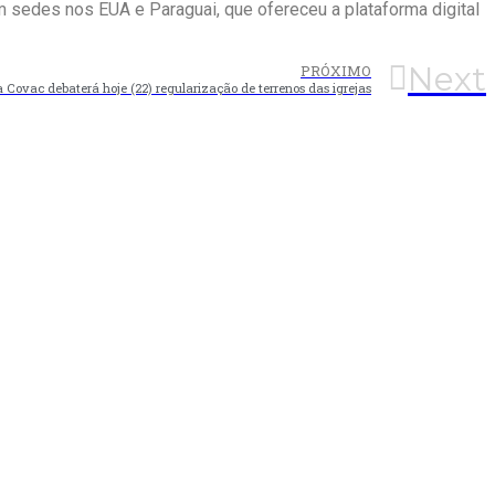
m sedes nos EUA e Paraguai, que ofereceu a plataforma digital
Next
PRÓXIMO
a Covac debaterá hoje (22) regularização de terrenos das igrejas