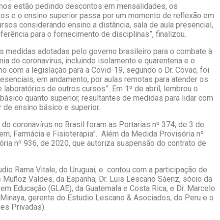
alunos estão pedindo descontos em mensalidades, os
os e o ensino superior passa por um momento de reflexão em
sos considerando ensino a distância, sala de aula presencial,
rência para o fornecimento de disciplinas”, finalizou.
das medidas adotadas pelo governo brasileiro para o combate à
ia do coronavírus, incluindo isolamento e quarentena e o
o com a legislação para a Covid-19, segundo o Dr. Covac, foi
presenciais, em andamento, por aulas remotas para atender os
aboratórios de outros cursos”. Em 1º de abril, lembrou o
básico quanto superior, resultantes de medidas para lidar com
 de ensino básico e superior.
do coronavírus no Brasil foram as Portarias nº 374, de 3 de
gem, Farmácia e Fisioterapia”. Além da Medida Provisória nº
ória nº 936, de 2020, que autoriza suspensão do contrato de
dio Rama Vitale, do Uruguai, e contou com a participação de
 Muñoz Valdes, da Espanha; Dr. Luis Lescano Sáenz, sócio da
em Educação (GLAE), da Guatemala e Costa Rica; e Dr. Marcelo
no Minaya, gerente do Estudio Lescano & Asociados, do Peru e o
es Privadas).