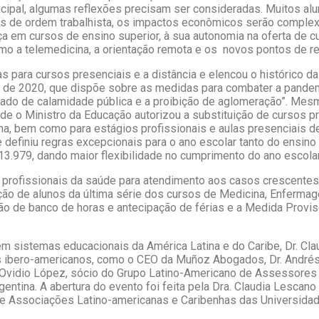
nicipal, algumas reflexões precisam ser consideradas. Muitos 
 de ordem trabalhista, os impactos econômicos serão complex
 em cursos de ensino superior, à sua autonomia na oferta de cur
mo a telemedicina, a orientação remota e os novos pontos de refe
s para cursos presenciais e a distância e elencou o histórico 
ro de 2020, que dispõe sobre as medidas para combater a pandem
tado de calamidade pública e a proibição de aglomeração”. Mesm
onde o Ministro da Educação autorizou a substituição de cursos 
 bem como para estágios profissionais e aulas presenciais de l
definiu regras excepcionais para o ano escolar tanto do ensino 
13.979, dando maior flexibilidade no cumprimento do ano escolar
 profissionais da saúde para atendimento aos casos crescentes 
duação de alunos da última série dos cursos de Medicina, Enferma
ção de banco de horas e antecipação de férias e a Medida Provis
 sistemas educacionais da América Latina e do Caribe, Dr. Clau
es ibero-americanos, como o CEO da Muñoz Abogados, Dr. Andrés
Ovidio López, sócio do Grupo Latino-Americano de Assessores 
gentina. A abertura do evento foi feita pela Dra. Claudia Lesca
de Associações Latino-americanas e Caribenhas das Universidad