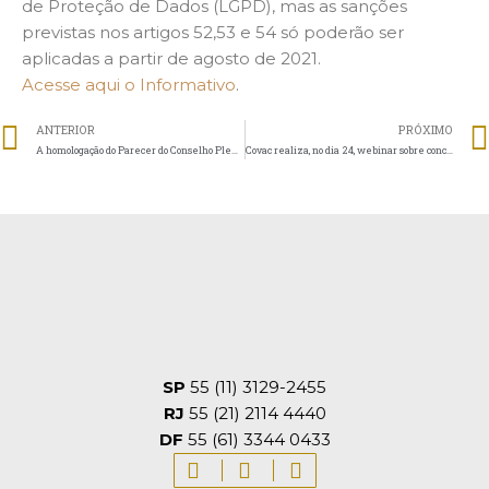
de Proteção de Dados (LGPD), mas as sanções
previstas nos artigos 52,53 e 54 só poderão ser
aplicadas a partir de agosto de 2021.
Acesse aqui o Informativo
.
ANTERIOR
PRÓXIMO
A homologação do Parecer do Conselho Pleno do CNE nº 5, de 2020, e o exercício da autonomia institucional
Covac realiza, no dia 24, webinar sobre conceituação e certificação de entidade beneficente
SP
55 (11) 3129-2455
RJ
55 (21) 2114 4440
DF
55 (61) 3344 0433