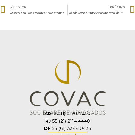
ANTERIOR
PRÓXIMO
Advogada da Covac esclarece novas regras do FGTS
Sócio da Covac é entrevistado no canal do Grupo Voz de Brasília
SP
55 (11) 3129-2455
RJ
55 (21) 2114 4440
DF
55 (61) 3344 0433