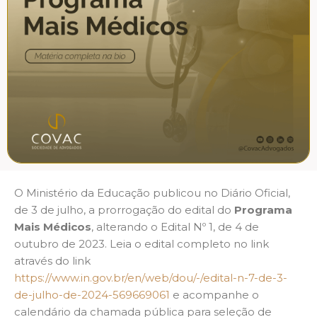
O Ministério da Educação publicou no Diário Oficial,
de 3 de julho, a prorrogação do edital do
Programa
Mais Médicos
, alterando o Edital Nº 1, de 4 de
outubro de 2023. Leia o edital completo no link
através do link
https://www.in.gov.br/en/web/dou/-/edital-n-7-de-3-
de-julho-de-2024-569669061
e acompanhe o
calendário da chamada pública para seleção de