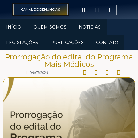
CANAL DE DENÚNCIAS
INÍCIO
QUEM SOMOS
NOTÍCIAS
LEGISLAÇÕES
PUBLICAÇÕES
CONTATO
Prorrogação do edital do Programa
Mais Médicos
04/07/2024