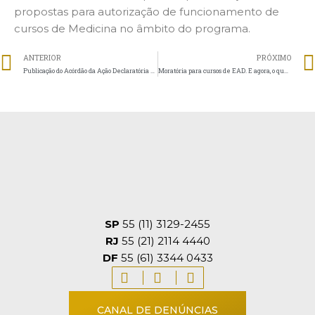
propostas para autorização de funcionamento de
cursos de Medicina no âmbito do programa.
ANTERIOR
PRÓXIMO
Publicação do Acórdão da Ação Declaratória de Constitucionalidade n. 81
Moratória para cursos de EAD. E agora, o que fazer?
SP
55 (11) 3129-2455
RJ
55 (21) 2114 4440
DF
55 (61) 3344 0433
CANAL DE DENÚNCIAS