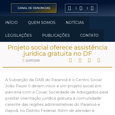
CANAL DE DENÚNCIAS
INÍCIO
QUEM SOMOS
NOTÍCIAS
LEGISLAÇÕES
PUBLICAÇÕES
CONTATO
Projeto social oferece assistência
jurídica gratuita no DF
22/07/2019
A Subseção da OAB do Paranoá e o Centro Social
João Paulo II deram início a um projeto social em
parceria com a Covac Sociedade de Advogados para
prestar orientação jurídica gratuita à comunidade
carente das regiões administrativas do Paranoá e
Itapoã, no Distrito Federal. Além de atender à