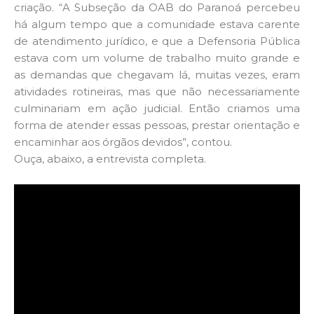
criação. “A Subseção da OAB do Paranoá percebeu
há algum tempo que a comunidade estava carente
de atendimento jurídico, e que a Defensoria Pública
estava com um volume de trabalho muito grande e
as demandas que chegavam lá, muitas vezes, eram
atividades rotineiras, mas que não necessariamente
culminariam em ação judicial. Então criamos uma
forma de atender essas pessoas, prestar orientação e
encaminhar aos órgãos devidos”, contou.
Ouça, abaixo, a entrevista completa.