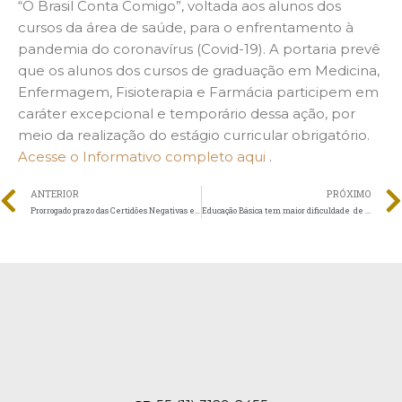
“O Brasil Conta Comigo”, voltada aos alunos dos
cursos da área de saúde, para o enfrentamento à
pandemia do coronavírus (Covid-19). A portaria prevê
que os alunos dos cursos de graduação em Medicina,
Enfermagem, Fisioterapia e Farmácia participem em
caráter excepcional e temporário dessa ação, por
meio da realização do estágio curricular obrigatório.
Acesse o Informativo completo aqui
.
ANTERIOR
PRÓXIMO
Prorrogado prazo das Certidões Negativas e Positivas de débitos e créditos tributários da Dívida Ativa da União
Educação Básica tem maior dificuldade de se adaptar a aulas on line durante a Covid-19