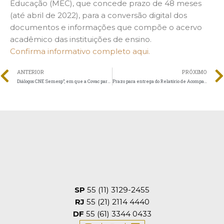
Educação (MEC), que concede prazo de 48 meses
(até abril de 2022), para a conversão digital dos
documentos e informações que compõe o acervo
acadêmico das instituições de ensino.
Confirma informativo completo aqui.
ANTERIOR
PRÓXIMO
Diálogos CNE Semesp”, em que a Covac participaria, foi suspenso
Prazo para entrega do Relatório de Acompanhamento Anual termina no próximo dia 30
SP
55 (11) 3129-2455
RJ
55 (21) 2114 4440
DF
55 (61) 3344 0433