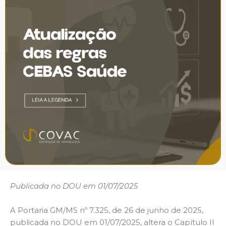
Publicada no DOU em 01/07/2025
A Portaria GM/MS nº 7.325, de 26 de junho de 2025,
publicada no DOU em 01/07/2025, altera o Capítulo II