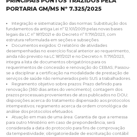
PRINCIPAIS PONTOS TRAZIDOS PELA
PORTARIA GM/MS Nº 7.325/2025
Integração e sistematização das normas: Substituição dos
fundamentos da antiga Lei nº 12.101/2009 pelas novas bases
legais da LC nº 187/2021 e do Decreto nº 11.791/2023, com
estrutura reformulada em seções e subseções.
Documentos exigidos: O relatório de atividades
desempenhadas no exercício fiscal anterior ao requerimento,
ainda não previsto na LC 187/2021 e no Decreto n. 11.791/2023,
integra a lista de documentos obrigatórios para os
requerimentos de concessão e renovação do CEBAS; Passou-
se a disciplinar a certificação na modalidade de prestação de
serviços de saúde não remunerados pelo SUS a trabalhadores.
Regramento objetivo sobre prazos: Prazo definido para
renovação (360 dias antes do vencimento); contagem dos
prazos processuais provenientes de atos publicados no DOU;
disposições acerca do tratamento dispensado aos protocolos
intempestivos; regramento acerca da ordem cronológica de
análise dos protocolos efetuados.
Atuação em mais de uma área: Garantia de que a remessa
para outro Ministério em caso de preponderância, será
considerada a data do protocolo para fins de comprovação
da tempestividade; obrigatoriedade de escrituração contábil