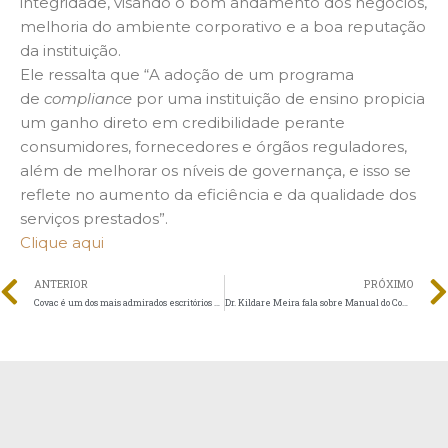
integridade, visando o bom andamento dos negócios,
melhoria do ambiente corporativo e a boa reputação
da instituição.
Ele ressalta que “A adoção de um programa
de
compliance
por uma instituição de ensino propicia
um ganho direto em credibilidade perante
consumidores, fornecedores e órgãos reguladores,
além de melhorar os níveis de governança, e isso se
reflete no aumento da eficiência e da qualidade dos
serviços prestados”.
Clique aqui
ANTERIOR
PRÓXIMO
Covac é um dos mais admirados escritórios de advocacia do país
Dr. Kildare Meira fala sobre Manual do Compliance para o Terceiro Setor