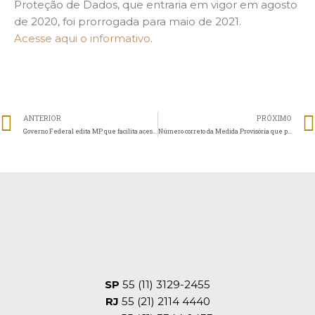
Proteção de Dados, que entraria em vigor em agosto
de 2020, foi prorrogada para maio de 2021.
Acesse aqui o informativo
.
ANTERIOR
PRÓXIMO
Governo Federal edita MP que facilita acesso ao crédito
Número correto da Medida Provisória que prorrogou Lei Geral de Proteção de Dados é MP 959/2020
SP
55 (11) 3129-2455
RJ
55 (21) 2114 4440