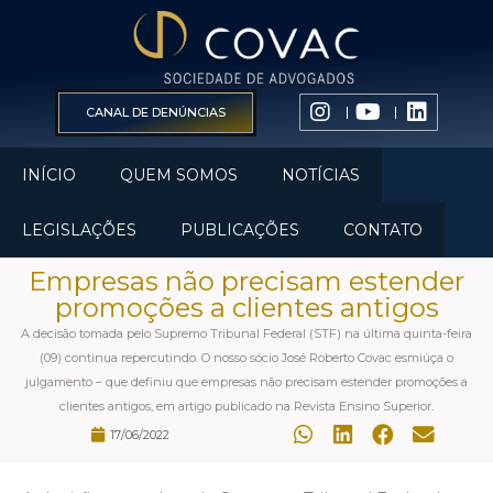
CANAL DE DENÚNCIAS
INÍCIO
QUEM SOMOS
NOTÍCIAS
LEGISLAÇÕES
PUBLICAÇÕES
CONTATO
Empresas não precisam estender
promoções a clientes antigos
A decisão tomada pelo Supremo Tribunal Federal (STF) na última quinta-feira
(09) continua repercutindo. O nosso sócio José Roberto Covac esmiúça o
julgamento – que definiu que empresas não precisam estender promoções a
clientes antigos, em artigo publicado na Revista Ensino Superior.
17/06/2022