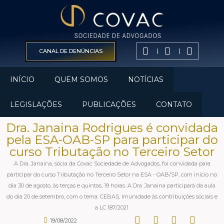
CANAL DE DENÚNCIAS
INÍCIO
QUEM SOMOS
NOTÍCIAS
LEGISLAÇÕES
PUBLICAÇÕES
CONTATO
Dra. Janaina Rodrigues é convidada
pela ESA-OAB-SP para participar do
curso Tributação no Terceiro Setor
A Dra. Janaina, sócia da Covac Sociedade de Advogados, foi convidada para
participar do curso Tributação no Terceiro Setor na ESA - OAB/SP, com início no
dia 30 de agosto, às terças e quintas, 19 horas. A Dra. Janaina participará da aula
do dia 20 de setembro, com o tema: CEBAS, Imunidade às contribuições sociais e
a LC 187/2021.
19/08/2022