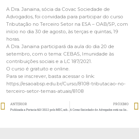
A Dra. Janaina, sócia da Covac Sociedade de
Advogados, foi convidada para participar do curso
Tributação no Terceiro Setor na ESA – OAB/SP, com
início no dia 30 de agosto, às terças e quintas, 19
horas.
A Dra. Janaina participará da aula do dia 20 de
setembro, com o tema: CEBAS, Imunidade às
contribuições sociais e a LC 187/2021.
O curso é gratuito e online.
Para se inscrever, basta acessar o link:
https://esaoabsp.edu.br/Curso/8108-tributacao-no-
terceiro-setor-temas-atuais/8108
ANTERIOR
PRÓXIMO
Publicada a Portaria 613/2022 pelo MEC, sobre os procedimentos gerais para conversão e preservação dos documentos do acervo acadêmico digital das Instituições de Ensino Superior– IES.
A Covac Sociedade de Advogados está na lista dos Escritórios que Fazem a Diferença, da Análise Editorial