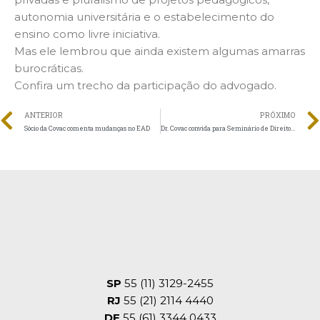
autonomia universitária e o estabelecimento do
ensino como livre iniciativa.
Mas ele lembrou que ainda existem algumas amarras
burocráticas.
Confira um trecho da participação do advogado.
ANTERIOR
PRÓXIMO
Sócio da Covac comenta mudanças no EAD
Dr. Covac convida para Seminário de Direito Educacional
SP
55 (11) 3129-2455
RJ
55 (21) 2114 4440
DF
55 (61) 3344 0433