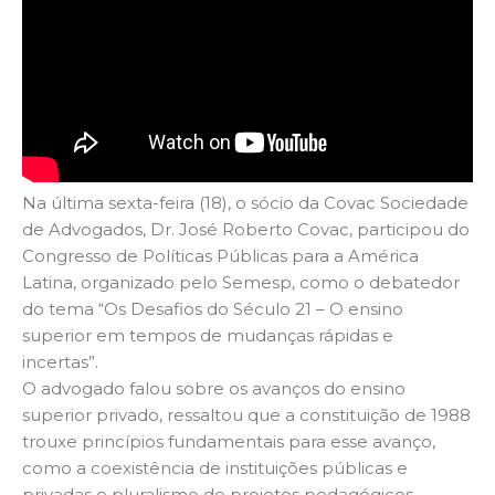
Na última sexta-feira (18), o sócio da Covac Sociedade
de Advogados, Dr. José Roberto Covac, participou do
Congresso de Políticas Públicas para a América
Latina, organizado pelo Semesp, como o debatedor
do tema “Os Desafios do Século 21 – O ensino
superior em tempos de mudanças rápidas e
incertas”.
O advogado falou sobre os avanços do ensino
superior privado, ressaltou que a constituição de 1988
trouxe princípios fundamentais para esse avanço,
como a coexistência de instituições públicas e
privadas e pluralismo de projetos pedagógicos,