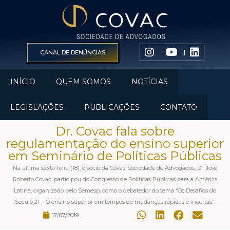
CANAL DE DENÚNCIAS
INÍCIO
QUEM SOMOS
NOTÍCIAS
LEGISLAÇÕES
PUBLICAÇÕES
CONTATO
Dr. Covac fala sobre
regulamentação do ensino superior
em Seminário de Políticas Públicas
Na última sexta-feira (18), o sócio da Covac Sociedade de Advogados, Dr. José
Roberto Covac, participou do Congresso de Políticas Públicas para a América
Latina, organizado pelo Semesp, como o debatedor do tema “Os Desafios do
Século 21 – O ensino superior em tempos de mudanças rápidas e incertas”.
17/07/2019