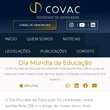
CANAL DE DENÚNCIAS
INÍCIO
QUEM SOMOS
NOTÍCIAS
LEGISLAÇÕES
PUBLICAÇÕES
CONTATO
Dia Mundia da Educação
O Dia Mundial da Educação foi celebrado nesta quinta-feira (28) e o artigo do
nosso sócio José Roberto Covac ganhou espaço no Estadão e na Revista Ensino
Superior.
28/04/2022
O Dia Mundial da Educação foi celebrado nesta
quinta-feira (28) e o artigo do nosso sócio José